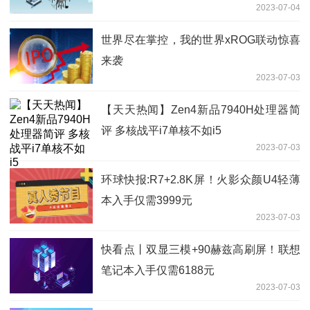
2023-07-04
世界尽在掌控，我的世界xROG联动惊喜
来袭
2023-07-03
【天天热闻】Zen4新品7940H处理器简
评 多核战平i7单核不如i5
2023-07-03
环球快报:R7+2.8K屏！火影众颜U4轻薄
本入手仅需3999元
2023-07-03
快看点丨双显三模+90赫兹高刷屏！联想
笔记本入手仅需6188元
2023-07-03