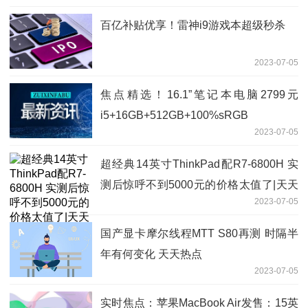
百亿补贴优享！雷神i9游戏本超级秒杀
2023-07-05
焦点精选！16.1”笔记本电脑2799元
i5+16GB+512GB+100%sRGB
2023-07-05
超经典14英寸ThinkPad配R7-6800H 实
测后惊呼不到5000元的价格太值了|天天
2023-07-05
速递
国产显卡摩尔线程MTT S80再测 时隔半
年有何变化 天天热点
2023-07-05
实时焦点：苹果MacBook Air发售：15英