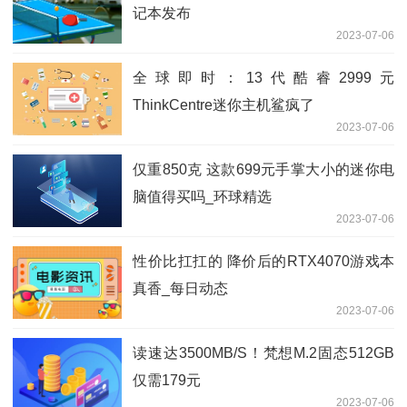
记本发布
2023-07-06
全球即时：13代酷睿2999元
ThinkCentre迷你主机鲨疯了
2023-07-06
仅重850克 这款699元手掌大小的迷你电
脑值得买吗_环球精选
2023-07-06
性价比扛扛的 降价后的RTX4070游戏本
真香_每日动态
2023-07-06
读速达3500MB/S！梵想M.2固态512GB
仅需179元
2023-07-06