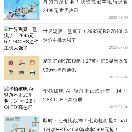
真的白菜价啊！联想笔记本电脑仅售
2499元|世界热讯
2023-07-05
世界观察：鲨疯了！2995元R7-7840HS
迷你主机太强了
2023-07-05
精选群创K7E模组！27英寸IPS显示器仅
999元-当前通讯
2023-07-04
华硕破晓 Air 轻薄本正式开售，14 寸
2.8K OLED 高色屏
2023-07-04
即时：性价比战神！七彩虹将星X15AT
12代I9+RTX4060游戏本5994元抢！