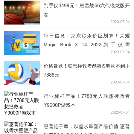
到手仅3499元！惠普战66六代锐龙版开
卷
2023-07-04
每日信息：京东秒杀价巨划算！荣耀
Magic Book X 14 2022到手仅需
2023-07-04
2999.9！
价格暴跌！联想拯救者酷睿i9电竞本到手
7888元
2023-07-04
行业标杆产品！7788元入联想拯救者
Y9000P游戏本
2023-07-04
惠普范子军：以需求重塑产品价值 惠普