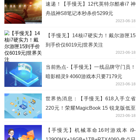
速递！【手慢无】12代英特尔酷睿i7 神
舟战神S8笔记本秒杀价5299元
2023-06-18
【手慢无】14核i7硬实力！戴尔游匣15
到手价仅6019元|世界关注
2023-06-18
当前热点-【手慢无】一线品牌守门员！
暗影精灵9 4060游戏本只要7179元
2023-06-18
世界热消息：【手慢无】618入手立省
220元！荣耀MagicBook 15 锐龙版低至
2023-06-18
2979元！
【手慢无】机械革命16吋游戏本 i9-
12900HX+16GB+1TB+RTX4060-焦点日