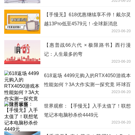
2023-06-20
【手慢无】618优惠继续享不停！戴尔灵
越13Pro低至4579元！-全球新消息
2023-06-20
【惠普战66六代 × 极限路书】西行漫
记：人生最多的弯
2023-06-20
618返场 4499元购入的RTX4050游戏本
性能如何？3A大作实测一探究竟 环球百
2023-06-20
事通
世界观察：【手慢无】入手太值了！联想
笔记本电脑秒杀价4449元
2023-06-20