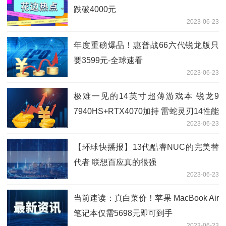
跌破4000元
2023-06-23
年度重磅爆品！惠普战66六代锐龙版只
要3599元-全球速看
2023-06-23
极难一见的14英寸超薄游戏本 锐龙9
7940HS+RTX4070加持 雷蛇灵刃14性能
2023-06-23
实测 全球速讯
【环球快播报】13代酷睿NUC的完美替
代者 联想百应真的很强
2023-06-23
当前速读：真白菜价！苹果 MacBook Air
笔记本仅需5698元即可到手
2023-06-23