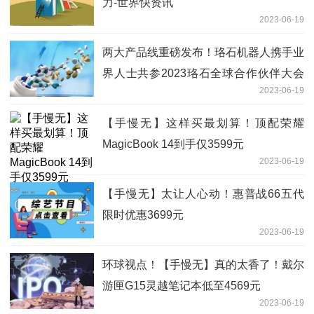
力-世界快资讯
2023-06-19
两大产品线重磅发布！珞石机器人携手业
界人士共参2023珞石全球合作伙伴大会
2023-06-19
天天热讯
【手慢无】这样买最划算！顶配荣耀
MagicBook 14到手仅3599元
2023-06-19
【手慢无】太让人心动！惠普战66五代
限时优惠3699元
2023-06-19
环球视点！【手慢无】真的太香了！戴尔
游匣G15灵越笔记本低至4569元
2023-06-19