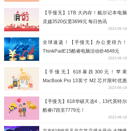
【手慢无】1TB 大内存！戴尔记本电脑
灵越3520仅需3699元 每日热讯
2023-06-19
全球速递！【手慢无】办公更得力！
ThinkPadE15酷睿电脑活动价4649元
2023-06-19
【手慢无】618暴跌300元！苹果
MacBook Pro 13英寸 M2 芯片限时优惠
2023-06-18
手慢无！|微头条
【手慢无】618华硕天选4，13代英特尔
酷睿i7跌至7779元！
2023-06-18
京东618娱非凡北京首店盛大开业 大牌爆