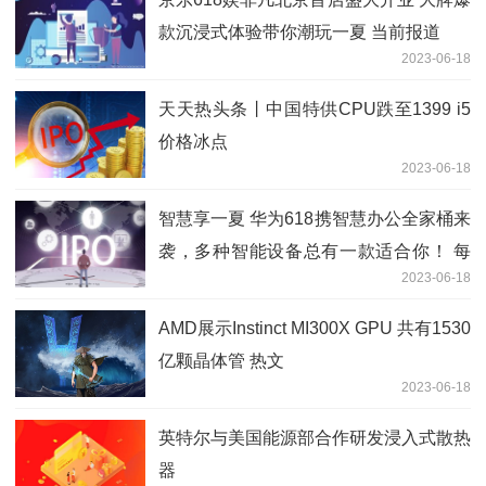
款沉浸式体验带你潮玩一夏 当前报道
2023-06-18
天天热头条丨中国特供CPU跌至1399 i5
价格冰点
2023-06-18
智慧享一夏 华为618携智慧办公全家桶来
袭，多种智能设备总有一款适合你！ 每
2023-06-18
日精选
AMD展示Instinct MI300X GPU 共有1530
亿颗晶体管 热文
2023-06-18
英特尔与美国能源部合作研发浸入式散热
器