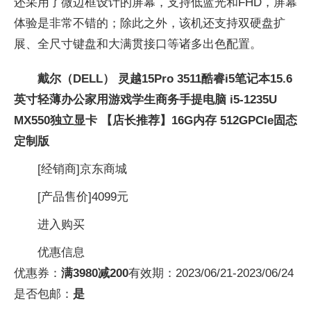
还采用了微边框设计的屏幕，支持低蓝光和FHD，屏幕
体验是非常不错的；除此之外，该机还支持双硬盘扩
展、全尺寸键盘和大满贯接口等诸多出色配置。
戴尔（DELL） 灵越15Pro 3511酷睿i5笔记本15.6
英寸轻薄办公家用游戏学生商务手提电脑 i5-1235U
MX550独立显卡 【店长推荐】16G内存 512GPCIe固态
定制版
[经销商]
京东商城
[产品售价]
4099元
进入购买
优惠信息
优惠券：
满3980减200
有效期：
2023/06/21-2023/06/24
是否包邮：
是