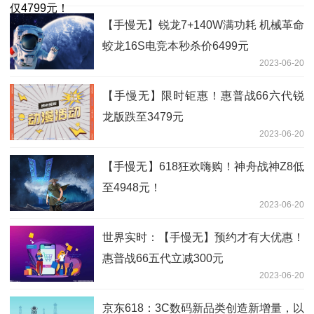
【手慢无】锐龙7+140W满功耗 机械革命
蛟龙16S电竞本秒杀价6499元
2023-06-20
【手慢无】限时钜惠！惠普战66六代锐
龙版跌至3479元
2023-06-20
【手慢无】618狂欢嗨购！神舟战神Z8低
至4948元！
2023-06-20
世界实时：【手慢无】预约才有大优惠！
惠普战66五代立减300元
2023-06-20
京东618：3C数码新品类创造新增量，以