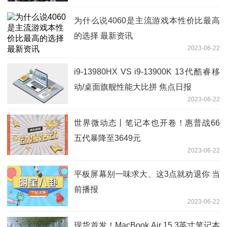
为什么说4060是主流游戏本性价比最高
的选择 最新资讯
2023-06-22
i9-13980HX VS i9-13900K 13代酷睿移
动/桌面旗舰性能大比拼 焦点日报
2023-06-22
世界微动态丨笔记本也开卷！惠普战66
五代暴降至3649元
2023-06-22
平板屏幕别一味求大、这3点就劝退你 当
前播报
2023-06-22
现货首发！MacBook Air 15.3英寸笔记本