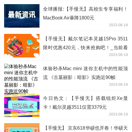
全球播报:【手慢无】高校生专享福利！
MacBook Air暴降1800元
2023-06-19
【手慢无】戴尔笔记本灵越15Pro 3511
限时优惠420元，快来抢购吧！_当前看
2023-06-19
点
体验秒杀Mac mini 迷你主机中的性能顶
流 《古墓丽影：暗影》实跑近90帧
2023-06-19
今日热文：【手慢无】搭载锐炬Xe显
卡！戴尔灵越3511仅需3379元
2023-06-19
【手慢无】 京东618华硕也开卷！华硕天