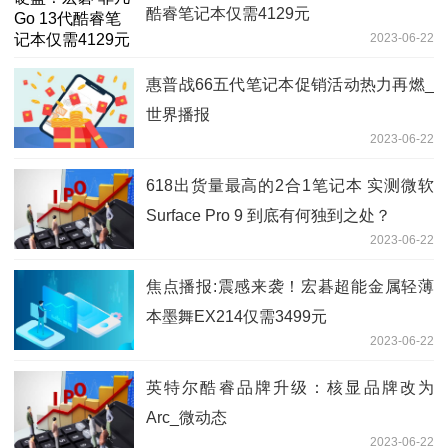
酷睿笔记本仅需4129元
2023-06-22
惠普战66五代笔记本促销活动热力再燃_
世界播报
2023-06-22
618出货量最高的2合1笔记本 实测微软
Surface Pro 9 到底有何独到之处？
2023-06-22
焦点播报:震感来袭！宏碁超能金属轻薄
本墨舞EX214仅需3499元
2023-06-22
英特尔酷睿品牌升级：核显品牌改为
Arc_微动态
2023-06-22